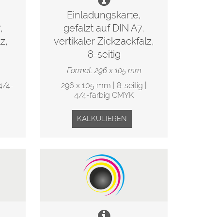
Einladungskarte,
,
gefalzt auf DIN A7,
z,
vertikaler Zickzackfalz,
8-seitig
Format: 296 x 105 mm
4/4-
296 x 105 mm | 8-seitig |
4/4-farbig CMYK
KALKULIEREN