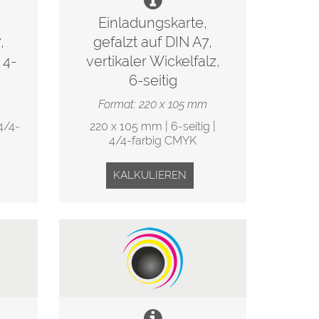
Einladungskarte,
,
gefalzt auf DIN A7,
 4-
vertikaler Wickelfalz,
6-seitig
Format: 220 x 105 mm
4/4-
220 x 105 mm | 6-seitig |
4/4-farbig CMYK
KALKULIEREN