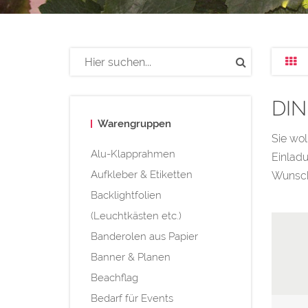
DIN
Warengruppen
Sie wol
Alu-Klapprahmen
Einladu
Aufkleber & Etiketten
Wunsch
Backlightfolien
(Leuchtkästen etc.)
Banderolen aus Papier
Banner & Planen
Beachflag
Bedarf für Events