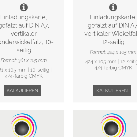
Einladungskarte,
Einladungskarte,
gefalzt auf DIN A7,
gefalzt auf DIN A7
vertikaler
vertikaler Wickelfal
nderwickelfalz, 10-
12-seitig
seitig
Format: 424 x 105 mm
Format: 361 x 105 mm
424 x 105 mm | 12-seitig
4/4-farbig CMYK
61 x 105 mm | 10-seitig |
4/4-farbig CMYK
KALKULIEREN
KALKULIEREN