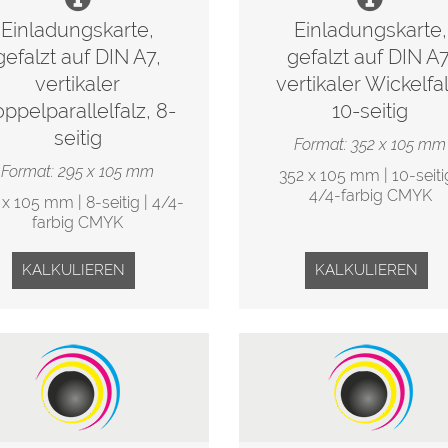
Einladungskarte,
Einladungskarte,
gefalzt auf DIN A7,
gefalzt auf DIN A7
vertikaler
vertikaler Wickelfal
ppelparallelfalz, 8-
10-seitig
seitig
Format: 352 x 105 mm
Format: 295 x 105 mm
352 x 105 mm | 10-seitig
4/4-farbig CMYK
 x 105 mm | 8-seitig | 4/4-
farbig CMYK
KALKULIEREN
KALKULIEREN