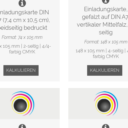
Einladungskarte,
inladungskarte DIN
gefalzt auf DIN A7
 (7,4 cm x 10,5 cm),
vertikaler Mittelfalz,
eidseitig bedruckt
seitig
Format: 74 x 105 mm
Format: 148 x 105 mm
x 105 mm | 2-seitig | 4/4-
148 x 105 mm | 4-seitig | 
farbig CMYK
farbig CMYK
KALKULIEREN
KALKULIEREN