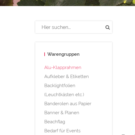
Warengruppen
Alu-Klapprahmen
Aufkleber & Etiketten
Backlightfolien
(Leuchtkästen etc.)
Banderolen aus Papier
Banner & Planen
Beachflag
Bedarf für Events