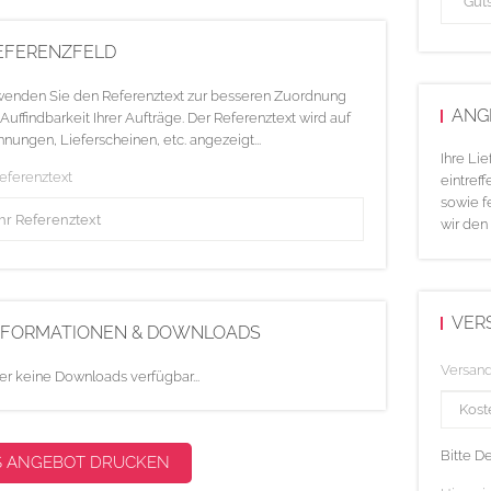
EFERENZFELD
enden Sie den Referenztext zur besseren Zuordnung
ANG
Auffindbarkeit Ihrer Aufträge. Der Referenztext wird auf
nungen, Lieferscheinen, etc. angezeigt...
Ihre Li
Referenztext
eintreff
sowie f
wir den
VER
NFORMATIONEN & DOWNLOADS
Versan
er keine Downloads verfügbar...
Bitte D
S ANGEBOT DRUCKEN