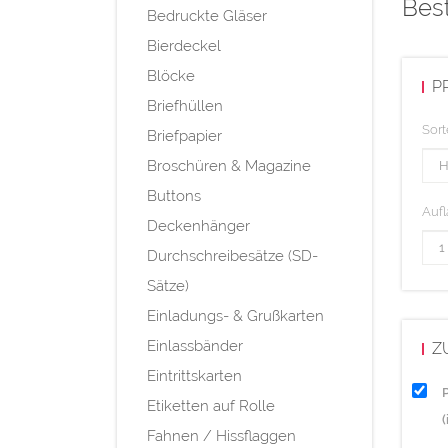
Best
Bedruckte Gläser
Bierdeckel
Blöcke
P
Briefhüllen
Sort
Briefpapier
Broschüren & Magazine
Buttons
Aufl
Deckenhänger
Durchschreibesätze (SD-
Sätze)
Einladungs- & Grußkarten
Einlassbänder
Z
Eintrittskarten
Etiketten auf Rolle
Fahnen / Hissflaggen