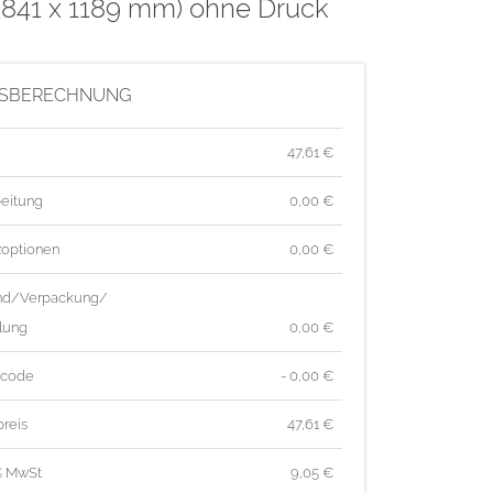
 (841 x 1189 mm) ohne Druck
ISBERECHNUNG
47,61
€
eitung
0,00 €
zoptionen
0,00 €
nd/Verpackung/
lung
0,00 €
tcode
- 0,00 €
reis
47,61
€
% MwSt
9,05
€