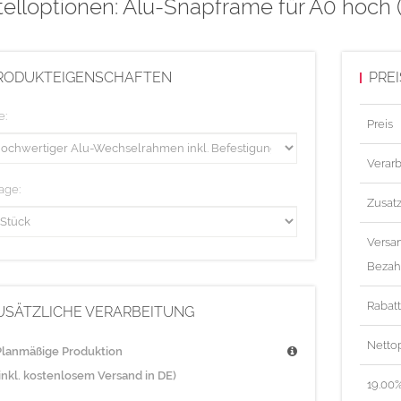
elloptionen: Alu-Snapframe für A0 hoch
RODUKTEIGENSCHAFTEN
PRE
e:
Preis
Verarb
age:
Zusat
Versa
Bezah
Rabat
USÄTZLICHE VERARBEITUNG
Nettop
Planmäßige Produktion
(inkl. kostenlosem Versand in DE)
19.00