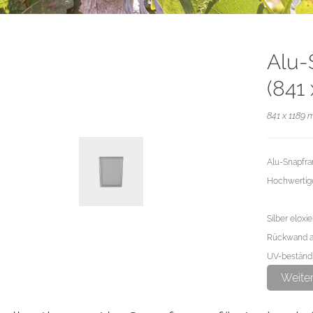
Alu-
(841
841 x 1189 
Alu-Snapfra
Hochwertige
Silber eloxi
Rückwand au
UV-beständig
Weite