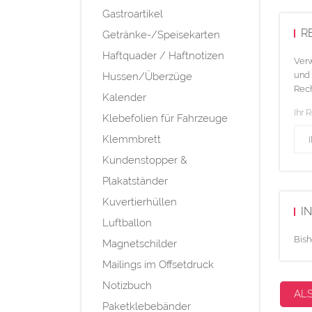
Gastroartikel
R
Getränke-/Speisekarten
Haftquader / Haftnotizen
Verw
und 
Hussen/Überzüge
Rech
Kalender
Ihr 
Klebefolien für Fahrzeuge
Klemmbrett
Kundenstopper &
Plakatständer
Kuvertierhüllen
I
Luftballon
Bish
Magnetschilder
Mailings im Offsetdruck
Notizbuch
AL
Paketklebebänder