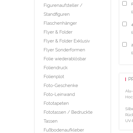
P
Figurenaufsteller /
(
Standfiguren
Flaschenhänger
Flyer & Folder
(
Flyer & Folder Exklusiv
Flyer Sonderformen
(
Folie wiederablösbar
Foliendruck
Folienplot
P
Foto-Geschenke
Alu-
Foto-Leinwand
Hoch
Fototapeten
Silb
Fototassen / Bedruckte
Rück
Tassen
UV-b
Fußbodenaufkleber