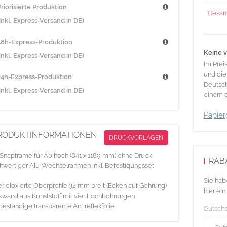
riorisierte Produktion
Gesam
inkl. Express-Versand in DE)
48h-Express-Produktion
Keine v
inkl. Express-Versand in DE)
Im Prei
und die
24h-Express-Produktion
Deutsch
inkl. Express-Versand in DE)
einem g
Papier
RODUKTINFORMATIONEN
DRUCKVORLAGEN
Snapframe für A0 hoch (841 x 1189 mm) ohne Druck
RAB
wertiger Alu-Wechselrahmen inkl. Befestigungsset
Sie hab
er eloxierte Oberprofile 32 mm breit (Ecken auf Gehrung)
hier ein.
wand aus Kunststoff mit vier Lochbohrungen
eständige transparente Antireflexfolie
Gutsch