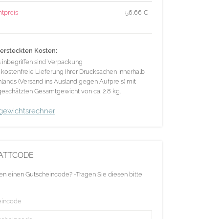
tpreis
56,66
€
ersteckten Kosten:
s inbegriffen sind Verpackung
 kostenfreie Lieferung Ihrer Drucksachen innerhalb
lands (Versand ins Ausland gegen Aufpreis) mit
eschätzten Gesamtgewicht von ca. 2.8 kg.
gewichtsrechner
ATTCODE
en einen Gutscheincode? -Tragen Sie diesen bitte
eincode