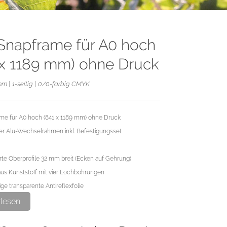
Snapframe für A0 hoch
 x 1189 mm) ohne Druck
mm | 1-seitig | 0/0-farbig CMYK
me für A0 hoch (841 x 1189 mm) ohne Druck
r Alu-Wechselrahmen inkl. Befestigungsset
erte Oberprofile 32 mm breit (Ecken auf Gehrung)
s Kunststoff mit vier Lochbohrungen
e transparente Antireflexfolie
rlesen